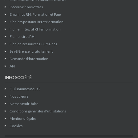
Découvrir nos offres
Emailings RH, Formation et Paie
Fichiers postaux RH et Formation
Fichier intégral RH & Formation
Fichier siret RH
Fichier Ressources Humaines
Se référencer gratuitement
Demande d'information
API
INFO SOCIÉTÉ
Qui sommes nous ?
Nos valeurs
Notre savoir-faire
Conditions générales d'utilistations
Mentions légales
Cookies