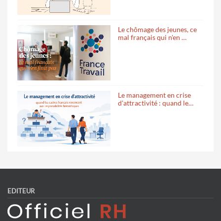
Le chômage des jeunes, ce
mal français qui n'en …
Le management en crise
d'attractivité : quand le…
EDITEUR