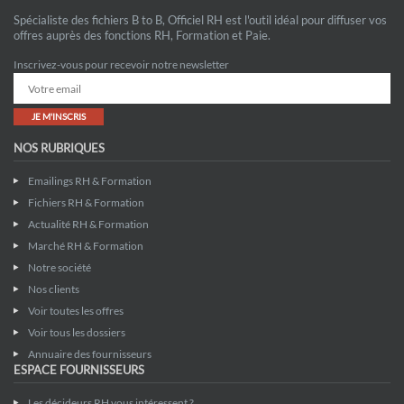
Spécialiste des fichiers B to B, Officiel RH est l'outil idéal pour diffuser vos
offres auprès des fonctions RH, Formation et Paie.
Inscrivez-vous pour recevoir notre newsletter
JE M'INSCRIS
NOS RUBRIQUES
Emailings RH & Formation
Fichiers RH & Formation
Actualité RH & Formation
Marché RH & Formation
Notre société
Nos clients
Voir toutes les offres
Voir tous les dossiers
Annuaire des fournisseurs
ESPACE FOURNISSEURS
Les décideurs RH vous intéressent ?