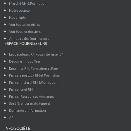
Marché RH & Formation
Notre société
Nos clients
Voir toutes les offres
Voir tous les dossiers
Annuaire des fournisseurs
ESPACE FOURNISSEURS
Les décideurs RH vous intéressent ?
Découvrir nos offres
Emailings RH, Formation et Paie
Fichiers postaux RH et Formation
Fichier intégral RH & Formation
Fichier siret RH
Fichier Ressources Humaines
Se référencer gratuitement
Demande d'information
API
INFO SOCIÉTÉ