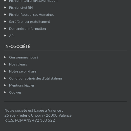
Fichier intégral RH & Formation
Fichier siret RH
Fichier Ressources Humaines
Se référencer gratuitement
Demande d'information
API
INFO SOCIÉTÉ
Qui sommes nous ?
Nos valeurs
Notre savoir-faire
Conditions générales d'utilistations
Mentions légales
Cookies
Notre société est basée à Valence :
25 rue Frédéric Chopin - 26000 Valence
R.C.S. ROMANS 492 380 522