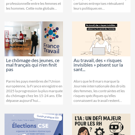
professionnelle entre les femmes et
certaines entreprises réévaluent
les hommes. Cette note globale...
leurs politiques en...
Le chômage des jeunes, ce
Au travail, des « risques
mal français qui n'en finit
invisibles » pèsent sur la
pas
sant...
Parmi les pays membres de l'Union
Alors que le 8 mars marque la
européenne, la France enregistre en
Journée internationale des droits
2025 la progression la plus marquée
des femmes, les contraintes et les
du chômage chez les 15-24 ans. Elle
risques spécifiques qu'elles
dépasse aujourd’hui...
connaissent au travail restent...