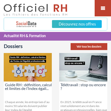
Cookies management panel
Actualité RH & Formation
Dossiers
Voir tous les dossiers
Guide RH : définition, calcul
Télétravail : stop ou encore
et limites de l’Index égali...
?
Chaque année, les entreprises d’au
En 2025, le télétravail en France
moins 50 salariés doivent publier
s'est solidement ancré dans les
leur Index de l’égalité
pratiques professionnelles, bien que