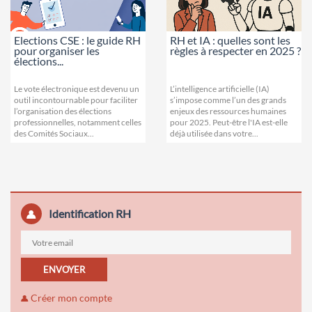
Elections CSE : le guide RH
RH et IA : quelles sont les
pour organiser les
règles à respecter en 2025 ?
élections...
Le vote électronique est devenu un
L’intelligence artificielle (IA)
outil incontournable pour faciliter
s’impose comme l’un des grands
l’organisation des élections
enjeux des ressources humaines
professionnelles, notamment celles
pour 2025. Peut-être l'IA est-elle
des Comités Sociaux...
déjà utilisée dans votre...
Identification RH
ENVOYER
Créer mon compte