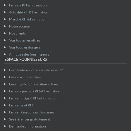
Fichiers RH & Formation
Actualité RH & Formation
Marché RH & Formation
Notre société
Nos clients
Voir toutes les offres
Voir tous les dossiers
Annuaire des fournisseurs
ESPACE FOURNISSEURS
Les décideurs RH vous intéressent ?
Découvrir nos offres
Emailings RH, Formation et Paie
Fichiers postaux RH et Formation
Fichier intégral RH & Formation
Fichier siret RH
Fichier Ressources Humaines
Se référencer gratuitement
Demande d'information