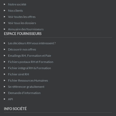
Notre société
Nos clients
Voir toutes les offres
Voir tous les dossiers
Annuaire des fournisseurs
ESPACE FOURNISSEURS
Les décideurs RH vous intéressent ?
Découvrir nos offres
Emailings RH, Formation et Paie
Fichiers postaux RH et Formation
Fichier intégral RH & Formation
Fichier siret RH
Fichier Ressources Humaines
Se référencer gratuitement
Demande d'information
API
INFO SOCIÉTÉ