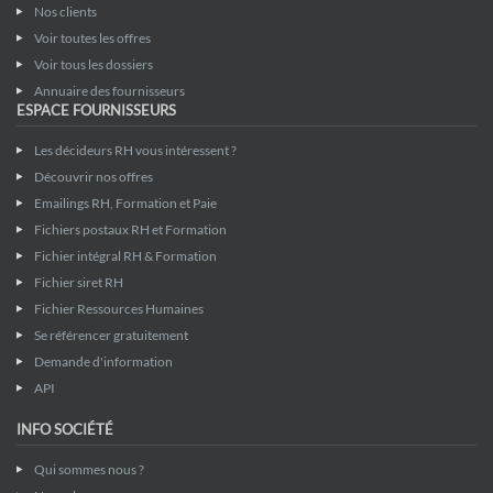
Nos clients
Voir toutes les offres
Voir tous les dossiers
Annuaire des fournisseurs
ESPACE FOURNISSEURS
Les décideurs RH vous intéressent ?
Découvrir nos offres
Emailings RH, Formation et Paie
Fichiers postaux RH et Formation
Fichier intégral RH & Formation
Fichier siret RH
Fichier Ressources Humaines
Se référencer gratuitement
Demande d'information
API
INFO SOCIÉTÉ
Qui sommes nous ?