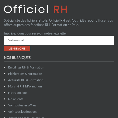
Spécialiste des fichiers B to B, Officiel RH est l'outil idéal pour diffuser vos
offres auprès des fonctions RH, Formation et Paie.
Inscrivez-vous pour recevoir notre newsletter
JE M'INSCRIS
NOS RUBRIQUES
Emailings RH & Formation
Fichiers RH & Formation
Actualité RH & Formation
Marché RH & Formation
Notre société
Nos clients
Voir toutes les offres
Voir tous les dossiers
Annuaire des fournisseurs