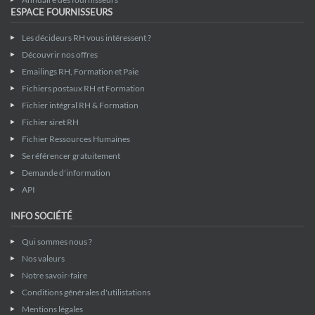
ESPACE FOURNISSEURS
Les décideurs RH vous intéressent ?
Découvrir nos offres
Emailings RH, Formation et Paie
Fichiers postaux RH et Formation
Fichier intégral RH & Formation
Fichier siret RH
Fichier Ressources Humaines
Se référencer gratuitement
Demande d'information
API
INFO SOCIÉTÉ
Qui sommes nous ?
Nos valeurs
Notre savoir-faire
Conditions générales d'utilistations
Mentions légales