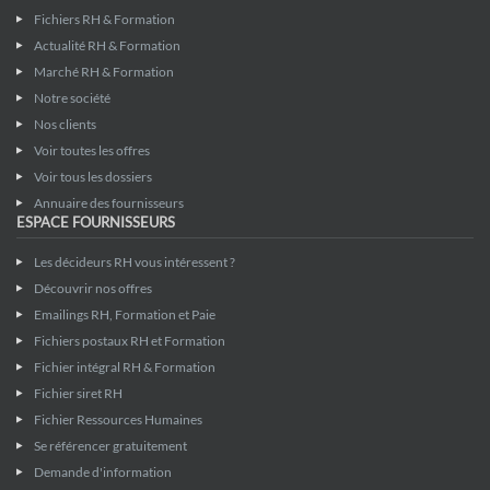
Fichiers RH & Formation
Actualité RH & Formation
Marché RH & Formation
Notre société
Nos clients
Voir toutes les offres
Voir tous les dossiers
Annuaire des fournisseurs
ESPACE FOURNISSEURS
Les décideurs RH vous intéressent ?
Découvrir nos offres
Emailings RH, Formation et Paie
Fichiers postaux RH et Formation
Fichier intégral RH & Formation
Fichier siret RH
Fichier Ressources Humaines
Se référencer gratuitement
Demande d'information