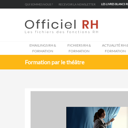
Cookies management panel
QUI SOMMES NOUS ?
RECEVOIR LA NEWSLETTER
LES LIVRES BLANCS 
EMAILINGS RH &
FICHIERS RH &
ACTUALITÉ RH 
FORMATION
FORMATION
FORMATION
Formation par le théâtre