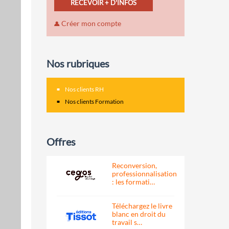
RECEVOIR + D'INFOS
Créer mon compte
Nos rubriques
Nos clients RH
Nos clients Formation
Offres
Reconversion,
professionnalisation
: les formati…
Téléchargez le livre
blanc en droit du
travail s…