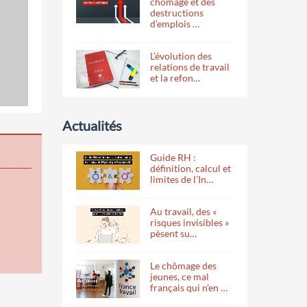
chômage et des
destructions
d’emplois …
L’évolution des
relations de travail
et la refon…
Actualités
Guide RH :
définition, calcul et
limites de l’In…
Au travail, des «
risques invisibles »
pèsent su…
Le chômage des
jeunes, ce mal
français qui n'en …