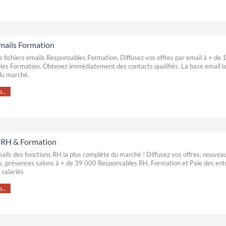
emails Formation
e fichiers emails Responsables Formation. Diffusez vos offres par email à + de
es Formation. Obtenez immédiatement des contacts qualifiés. La base email l
du marché.
...
 RH & Formation
ails des fonctions RH la plus complète du marché ! Diffusez vos offres, nouvea
, présences salons à + de 39 000 Responsables RH, Formation et Paie des ent
 salariés
...