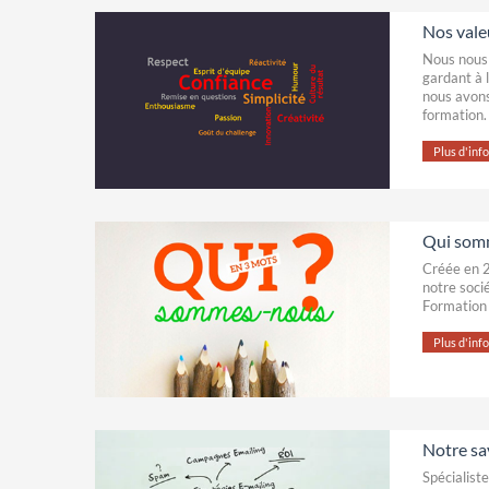
Nos vale
Nous nous 
gardant à l
nous avons
formation.
Plus d'infos
Qui som
Créée en 2
notre soci
Formation 
Plus d'infos
Notre sa
Spécialiste