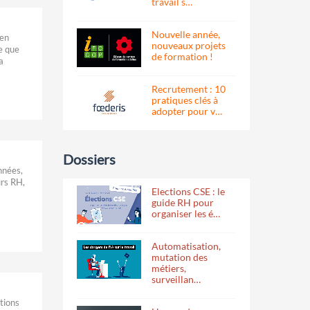
travail s…
Nouvelle année,
 en
nouveaux projets
pe que
de formation !
a
Recrutement : 10
pratiques clés à
adopter pour v…
Dossiers
nnées,
urs RH,
Elections CSE : le
guide RH pour
organiser les é…
Automatisation,
mutation des
métiers,
surveillan…
ctions