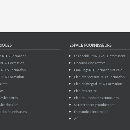
RIQUES
ESPACE FOURNISSEURS
gs RH & Formation
Les décideurs RH vous intéressent ?
 RH & Formation
Découvrir nos offres
é RH & Formation
Emailings RH, Formation et Paie
RH & Formation
Fichiers postaux RH et Formation
ciété
Fichier intégral RH & Formation
nts
Fichier siret RH
es les offres
Fichier Ressources Humaines
 les dossiers
Se référencer gratuitement
 des fournisseurs
Demande d'information
API