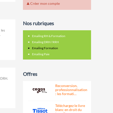
Créer mon compte
Nos rubriques
 les
.
Emailing RH & Formation
Emailing DRH / RRH
Emailing Formation
Emailing Paie
Offres
/ DRH.
Reconversion,
professionnalisation
: les formati…
Téléchargez le livre
blanc en droit du