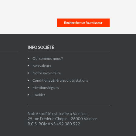
Rechercher un fournisseur
INFO SOCIÉTÉ
Qui sommes nous ?
Nos valeurs
Notre savoir-faire
Conditions générales d'utilistations
Mentions légales
Cookies
Notre société est basée à Valence :
25 rue Frédéric Chopin - 26000 Valence
R.C.S. ROMANS 492 380 522