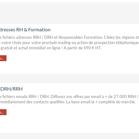
adresses RH & Formation
e fichiers adresses RRH / DRH et Responsables Formation. Ciblez les régions et
de votre choix pour votre prochain mailing ou action de prospection téléphonique
ratuit et achat immédiat en ligne ! A partir de 490 € HT.
...
g DRH/RRH
e fichiers emails RRH / DRH. Diffusez vos offres par email à + de 27 000 RRH 
médiatement des contacts qualifiés. La base email la + complète du marché.
...