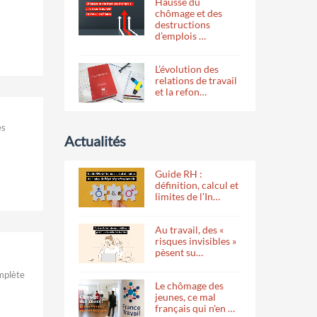
Hausse du
chômage et des
destructions
d’emplois …
L’évolution des
relations de travail
et la refon…
es
Actualités
Guide RH :
définition, calcul et
limites de l’In…
Au travail, des «
risques invisibles »
pèsent su…
mplète
Le chômage des
jeunes, ce mal
français qui n'en …