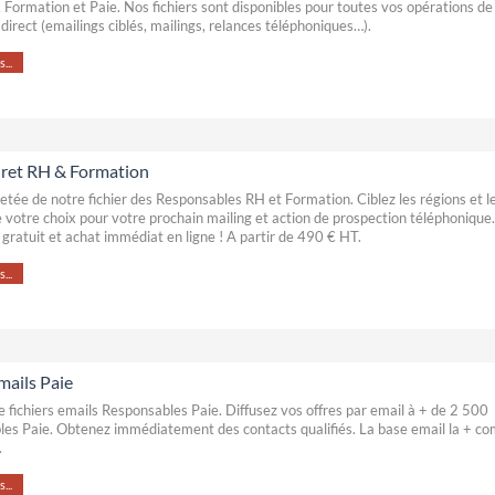
ormation et Paie. Nos fichiers sont disponibles pour toutes vos opérations de
direct (emailings ciblés, mailings, relances téléphoniques…).
...
Siret RH & Formation
retée de notre fichier des Responsables RH et Formation. Ciblez les régions et l
de votre choix pour votre prochain mailing et action de prospection téléphonique.
ratuit et achat immédiat en ligne ! A partir de 490 € HT.
...
mails Paie
e fichiers emails Responsables Paie. Diffusez vos offres par email à + de 2 500
es Paie. Obtenez immédiatement des contacts qualifiés. La base email la + co
.
...