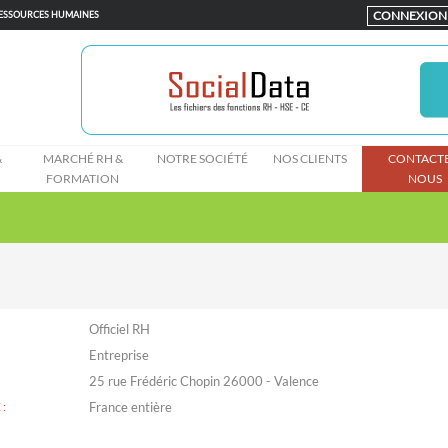
CONNEXION
RESSOURCES HUMAINES
&
MARCHÉ RH &
NOTRE SOCIÉTÉ
NOS CLIENTS
CONTACTE
FORMATION
NOUS
Officiel RH
Entreprise
25 rue Frédéric Chopin 26000 - Valence
: