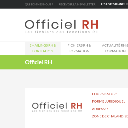
Cookies management panel
QUI SOMMES NOUS ?
RECEVOIR LA NEWSLETTER
LES LIVRES BLANCS 
EMAILINGS RH &
FICHIERS RH &
ACTUALITÉ RH 
FORMATION
FORMATION
FORMATION
Officiel RH
FOURNISSEUR :
FORME JURIDIQUE :
ADRESSE :
ZONE DE CHALANDISE 