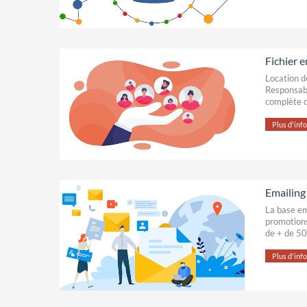
Fichier 
Location d
Responsabl
complète 
Plus d'infos
Emailing
La base em
promotions
de + de 50
Plus d'infos