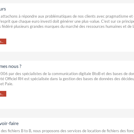
urs
attachons à répondre aux problématiques de nos clients avec pragmatisme et
’esprit que chaque euro investi doit générer une plus-value. C’est sur ce princi
 fédéré plusieurs grandes marques du marché des ressources humaines et de l
...
mes nous ?
006 par des spécialistes de la communication digitale BtoB et des bases de do
été Officiel RH est spécialisée dans la gestion des bases de données des décide
et Paie.
...
voir-faire
 des fichiers B to B, nous proposons des services de location de fichiers des fon