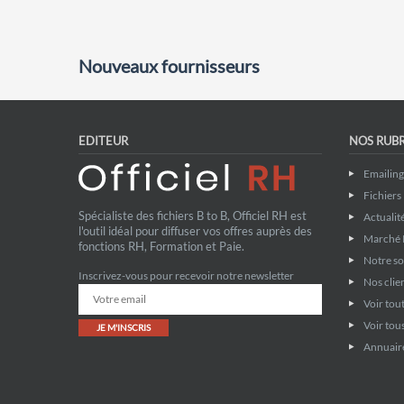
Nouveaux fournisseurs
EDITEUR
NOS RUB
Emailin
Fichiers
Spécialiste des fichiers B to B, Officiel RH est
Actualit
l'outil idéal pour diffuser vos offres auprès des
Marché 
fonctions RH, Formation et Paie.
Notre so
Inscrivez-vous pour recevoir notre newsletter
Nos clie
Voir tout
Voir tous
JE M'INSCRIS
Annuaire