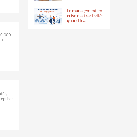
Le management en
crise d'attractivité :
quand le…
 10 000
a +
utés,
reprises