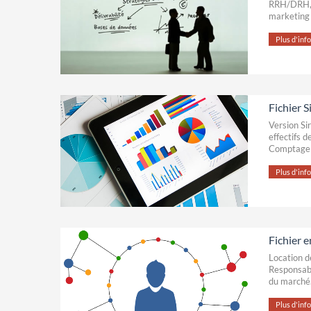
RRH/DRH, F
marketing 
Plus d'infos
Fichier 
Version Si
effectifs 
Comptage g
Plus d'infos
Fichier e
Location d
Responsabl
du marché
Plus d'infos