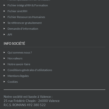
Fichier intégral RH & Formation
Fichier siret RH
Fichier Ressources Humaines
Se référencer gratuitement
Demande d'information
API
INFO SOCIÉTÉ
Qui sommes nous ?
Nos valeurs
Notre savoir-faire
Conditions générales d'utilistations
Mentions légales
Cookies
Notre société est basée à Valence :
25 rue Frédéric Chopin - 26000 Valence
R.C.S. ROMANS 492 380 522