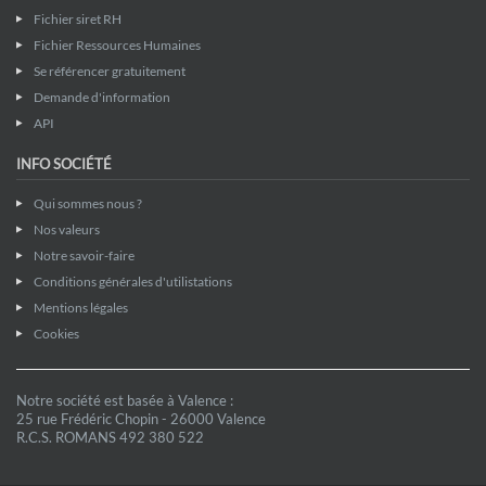
Fichier siret RH
Fichier Ressources Humaines
Se référencer gratuitement
Demande d'information
API
INFO SOCIÉTÉ
Qui sommes nous ?
Nos valeurs
Notre savoir-faire
Conditions générales d'utilistations
Mentions légales
Cookies
Notre société est basée à Valence :
25 rue Frédéric Chopin - 26000 Valence
R.C.S. ROMANS 492 380 522